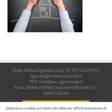
Reale Mutua Agenzia Lodi | Tel. 0371.420195 |
agenzia@realemutualodi.it
PEC: lodi@pec.agentireale.it
P.Iva: 03066700968 | Iscrizione RUI IVASS n.
A000129230
REGOLAMENTO IVASS N. 40/2018
Utilizziamo i cookie sul nostro sito Web per offrirti l'esperienza di