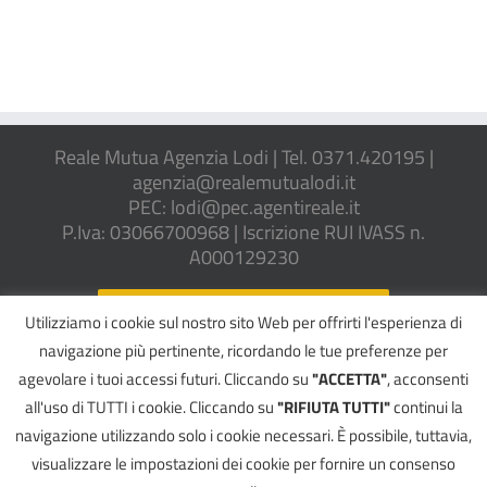
Reale Mutua Agenzia Lodi | Tel. 0371.420195 |
agenzia@realemutualodi.it
PEC: lodi@pec.agentireale.it
P.Iva: 03066700968 | Iscrizione RUI IVASS n.
A000129230
REGOLAMENTO IVASS N. 40/2018
Utilizziamo i cookie sul nostro sito Web per offrirti l'esperienza di
navigazione più pertinente, ricordando le tue preferenze per
agevolare i tuoi accessi futuri. Cliccando su
"ACCETTA"
, acconsenti
all'uso di TUTTI i cookie. Cliccando su
"RIFIUTA TUTTI"
continui la
©
2026 CASU ALDO E CASU ROBERTO SNC | All Rights Reserved
navigazione utilizzando solo i cookie necessari. È possibile, tuttavia,
Informativa Privacy
|
Cookie Policy
|
Reclami
|
Whistleblowing
|
Registro
Unico degli Intermediari (RUI)
visualizzare le impostazioni dei cookie per fornire un consenso
INTERMEDIARIO SOGGETTO AL CONTROLLO DELL'IVASS
Powered by
2000Net Srl
|
SmartWEB360°
platform