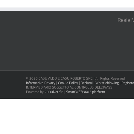
Reale 
©
2026 CASU ALDO E CASU ROBERTO SNC | All Rights Reserved
Informativa Privacy
|
Cookie Policy
|
Reclami
|
Whistleblowing
|
Registro
INTERMEDIARIO SOGGETTO AL CONTROLLO DELL'IVASS
Powered by
2000Net Srl
|
SmartWEB360°
platform