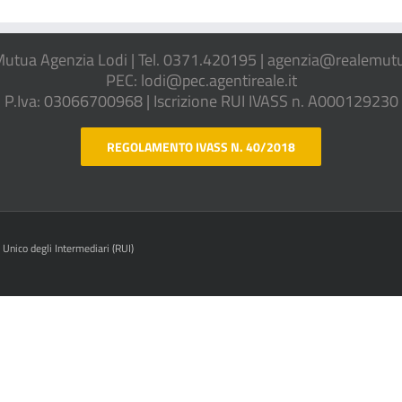
Mutua Agenzia Lodi | Tel. 0371.420195 | agenzia@realemutua
PEC: lodi@pec.agentireale.it
P.Iva: 03066700968 | Iscrizione RUI IVASS n. A000129230
REGOLAMENTO IVASS N. 40/2018
 Unico degli Intermediari (RUI)