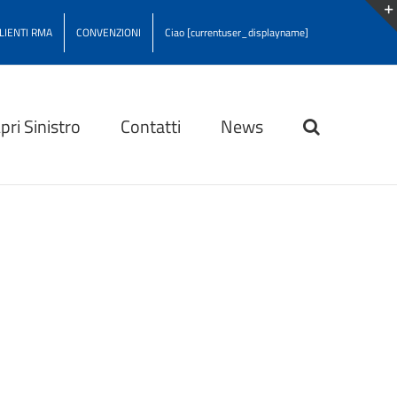
CLIENTI RMA
CONVENZIONI
Ciao [currentuser_displayname]
pri Sinistro
Contatti
News