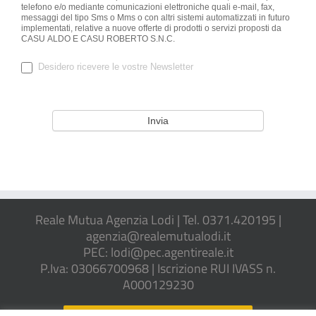
telefono e/o mediante comunicazioni elettroniche quali e-mail, fax,
messaggi del tipo Sms o Mms o con altri sistemi automatizzati in futuro
implementati, relative a nuove offerte di prodotti o servizi proposti da
CASU ALDO E CASU ROBERTO S.N.C.
Desidero ricevere le vostre Newsletter
Reale Mutua Agenzia Lodi | Tel. 0371.420195 |
agenzia@realemutualodi.it
PEC: lodi@pec.agentireale.it
P.Iva: 03066700968 | Iscrizione RUI IVASS n.
A000129230