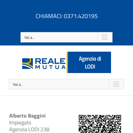
Salta
al
CHIAMACI: 0371.420195
contenuto
Vai a...
Vai a...
Alberto Baggini
Impiegato
Agenzia LODI 238