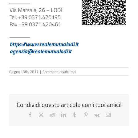
Via Marsala, 26 – LODI
Tel. +39 0371.420195
Fax +39 0371.420461
https://www.realemutualodi.it
agenzia@realemutualodi.it
su
Giugno 13th, 2017
|
Commenti disabilitati
Alberto
Baggini
Condividi questo articolo con i tuoi amici!
Facebook
X
Reddit
LinkedIn
Tumblr
Pinterest
Vk
Email