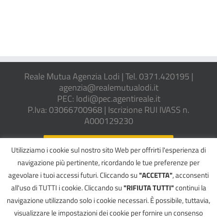
Reale Mutua Agenzia Lodi | Tel. 0371.420195 |
agenzia@realemutualodi.it
PEC: lodi@pec.agentireale.it
P.Iva: 03066700968 | Iscrizione RUI IVASS n.
A000129230
REGOLAMENTO IVASS N. 40/2018
Utilizziamo i cookie sul nostro sito Web per offrirti l'esperienza di
navigazione più pertinente, ricordando le tue preferenze per
agevolare i tuoi accessi futuri. Cliccando su
"ACCETTA"
, acconsenti
all'uso di TUTTI i cookie. Cliccando su
"RIFIUTA TUTTI"
continui la
©
2026 CASU ALDO E CASU ROBERTO SNC | All Rights Reserved
navigazione utilizzando solo i cookie necessari. È possibile, tuttavia,
Informativa Privacy
|
Cookie Policy
|
Reclami
|
Whistleblowing
|
Registro
Unico degli Intermediari (RUI)
visualizzare le impostazioni dei cookie per fornire un consenso
INTERMEDIARIO SOGGETTO AL CONTROLLO DELL'IVASS